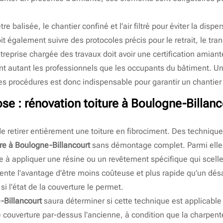
tre balisée, le chantier confiné et l’air filtré pour éviter la disp
t également suivre des protocoles précis pour le retrait, le tra
reprise chargée des travaux doit avoir une certification amian
ent autant les professionnels que les occupants du bâtiment. U
s procédures est donc indispensable pour garantir un chantier
ose : rénovation toiture à Boulogne-Billan
 de retirer entièrement une toiture en fibrociment. Des technique
ure à Boulogne-Billancourt
sans démontage complet. Parmi elles
te à appliquer une résine ou un revêtement spécifique qui scell
ente l’avantage d’être moins coûteuse et plus rapide qu’un dé
si l’état de la couverture le permet.
-Billancourt
saura déterminer si cette technique est applicable à 
e couverture par-dessus l’ancienne, à condition que la charpente