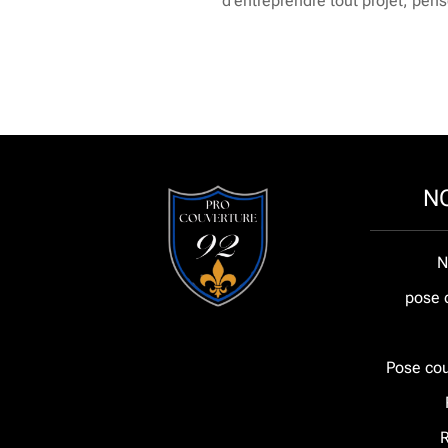
d’entreprendre tout projet, pen
N
N
pose 
Pose cou
R