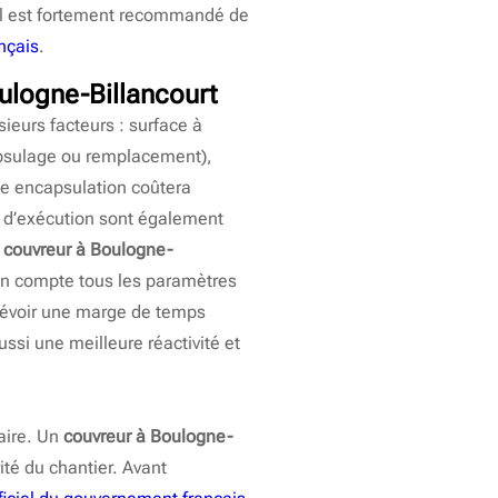
, il est fortement recommandé de
nçais
.
oulogne-Billancourt
ieurs facteurs : surface à
apsulage ou remplacement),
ple encapsulation coûtera
s d’exécution sont également
n couvreur à Boulogne-
a en compte tous les paramètres
 prévoir une marge de temps
ussi une meilleure réactivité et
taire. Un
couvreur à Boulogne-
ité du chantier. Avant