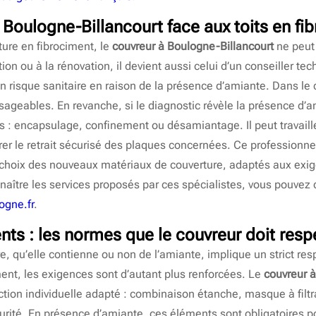
 Boulogne-Billancourt face aux toits en fi
iture en fibrociment, le
couvreur à Boulogne-Billancourt
ne peut 
tion ou à la rénovation, il devient aussi celui d’un conseiller tec
e un risque sanitaire en raison de la présence d’amiante. Dans le
sageables. En revanche, si le diagnostic révèle la présence d’am
 : encapsulage, confinement ou désamiantage. Il peut travaill
urer le retrait sécurisé des plaques concernées. Ce profession
le choix des nouveaux matériaux de couverture, adaptés aux ex
nnaître les services proposés par ces spécialistes, vous pouvez 
ogne.fr
.
nts : les normes que le couvreur doit resp
re, qu’elle contienne ou non de l’amiante, implique un strict re
ment, les exigences sont d’autant plus renforcées. Le
couvreur à
ction individuelle adapté : combinaison étanche, masque à filtr
urité. En présence d’amiante, ces éléments sont obligatoires po