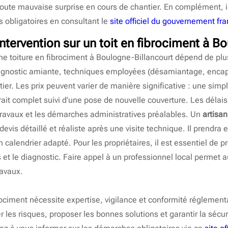
er toute mauvaise surprise en cours de chantier. En complément
 obligatoires en consultant le
site officiel du gouvernement fra
intervention sur un toit en fibrociment à B
une toiture en fibrociment à Boulogne-Billancourt dépend de plus
, diagnostic amiante, techniques employées (désamiantage, enc
ier. Les prix peuvent varier de manière significative : une sim
ait complet suivi d’une pose de nouvelle couverture. Les délai
travaux et les démarches administratives préalables. Un
artisa
devis détaillé et réaliste après une visite technique. Il prendr
n calendrier adapté. Pour les propriétaires, il est essentiel de
s et le diagnostic. Faire appel à un professionnel local permet a
ravaux.
brociment nécessite expertise, vigilance et conformité réglemen
r les risques, proposer les bonnes solutions et garantir la sécur