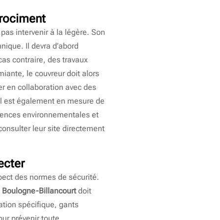
brociment
pas intervenir à la légère. Son
hnique. Il devra d’abord
 cas contraire, des travaux
iante, le couvreur doit alors
er en collaboration avec des
nel est également en mesure de
igences environnementales et
consulter leur site directement
ecter
spect des normes de sécurité.
 Boulogne-Billancourt
doit
ation spécifique, gants
ur prévenir toute