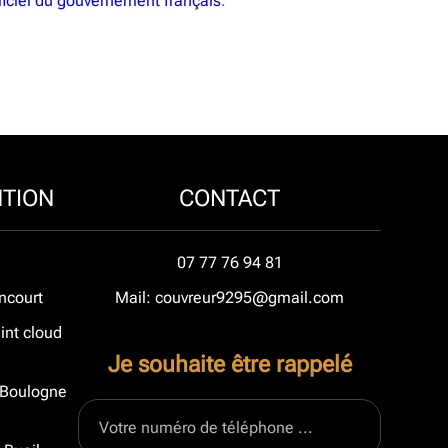
fficiel du gouvernement français
.
NTION
CONTACT
07 77 76 94 81
ncourt
Mail: couvreur9295@gmail.com
int cloud
Je souhaite être rappelé
à Boulogne