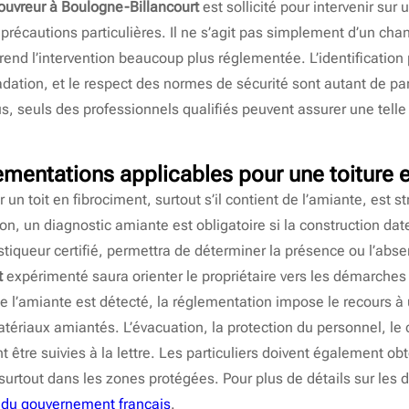
ouvreur à Boulogne-Billancourt
est sollicité pour intervenir sur 
récautions particulières. Il ne s’agit pas simplement d’un chant
rend l’intervention beaucoup plus réglementée. L’identification 
radation, et le respect des normes de sécurité sont autant de p
lus, seuls des professionnels qualifiés peuvent assurer une tell
ementations applicables pour une toiture 
 un toit en fibrociment, surtout s’il contient de l’amiante, est 
ion, un diagnostic amiante est obligatoire si la construction date
tiqueur certifié, permettra de déterminer la présence ou l’abs
t
expérimenté saura orienter le propriétaire vers les démarches
de l’amiante est détecté, la réglementation impose le recours à
 matériaux amiantés. L’évacuation, la protection du personnel, l
 être suivies à la lettre. Les particuliers doivent également ob
 surtout dans les zones protégées. Pour plus de détails sur les
el du gouvernement français
.