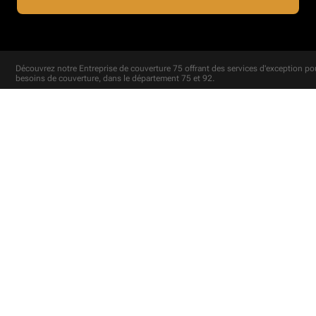
Découvrez notre
Entreprise de couverture 75
offrant des services d'exception po
besoins de couverture, dans le département 75 et 92.